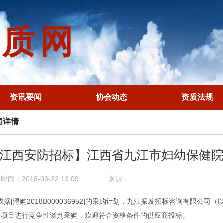
资质网
资讯要闻
协会动态
资质法规
闻详情
江西安防招标】江西省九江市妇幼保健
时间：2018-03-22 13:09
来源：
依据[浔购2018B000036952]的采购计划，九江振发招标咨询有限公
需项目进行竞争性谈判采购，欢迎符合资格条件的供应商投标。