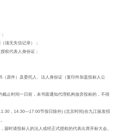
录；
图（须无失信记录）；
及授权代表人身份证；
书（原件）及委托人、法人身份证（复印件加盖投标人公
的截止时间一日前，未书面通知代理机构放弃投标的，不得
1:30，14:30—17:00节假日除外) (北京时间)在九江振发招
退。
时间），届时请投标人的法人或经正式授权的代表出席开标大会。