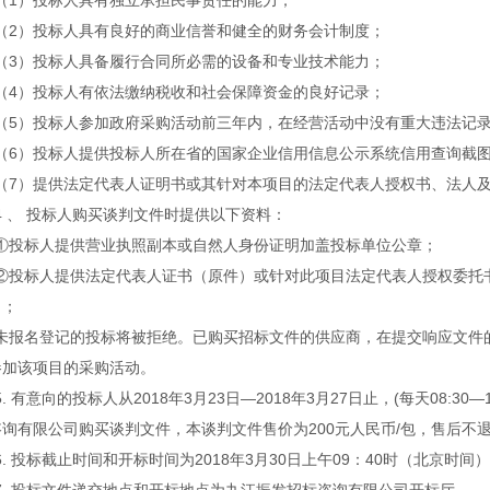
（1）投标人具有独立承担民事责任的能力；
（2）投标人具有良好的商业信誉和健全的财务会计制度；
（3）投标人具备履行合同所必需的设备和专业技术能力；
（4）投标人有依法缴纳税收和社会保障资金的良好记录；
（5）投标人参加政府采购活动前三年内，在经营活动中没有重大违法记
（6）投标人提供投标人所在省的国家企业信用信息公示系统信用查询截
（7）提供法定代表人证明书或其针对本项目的法定代表人授权书、法人
4 、 投标人购买谈判文件时提供以下资料：
①投标人提供营业执照副本或自然人身份证明加盖投标单位公章；
②投标人提供法定代表人证书（原件）或针对此项目法定代表人授权委托
）；
未报名登记的投标将被拒绝。已购买招标文件的供应商，在提交响应文件
参加该项目的采购活动。
5. 有意向的投标人从2018年3月23日—2018年3月27日止，(每天08:30—1
咨询有限公司购买谈判文件，本谈判文件售价为200元人民币/包，售后不
6. 投标截止时间和开标时间为2018年3月30日上午09：40时（北京