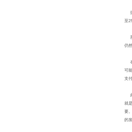
至
仍
可
支
就
要
的