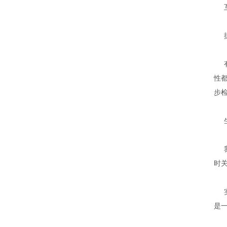
性
步
时
是