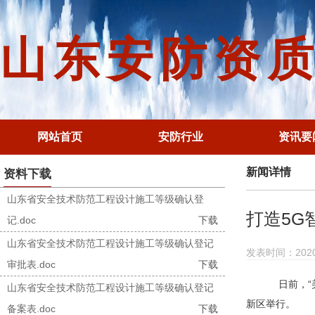
山东安防资
网站首页
安防行业
资讯要
新闻详情
资料下载
山东省安全技术防范工程设计施工等级确认登
打造5G
记.doc
下载
山东省安全技术防范工程设计施工等级确认登记
发表时间：2020-0
审批表.doc
下载
日前，“美
山东省安全技术防范工程设计施工等级确认登记
新区举行。
备案表.doc
下载