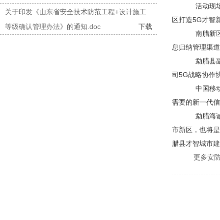
活动现场，
关于印发《山东省安全技术防范工程+设计施工
区打造5G才智
等级确认管理办法》的通知.doc
下载
南腊新区作
息归纳管理渠道
勐腊县副县
司5G战略协作
中国移动西
需要的新一代信
勐腊海诚城
市新区，也将是
腊县才智城市建
更多安防